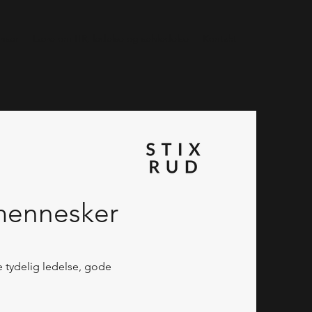
nser
Lære om HR, ledelse og selvledelse
Kontakt
mennesker
 tydelig ledelse, gode