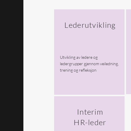
My Story
Lederutvikling
Utvikling av ledere og
ledergrupper gjennom veiledning,
trening og refleksjon
Interim
HR-leder