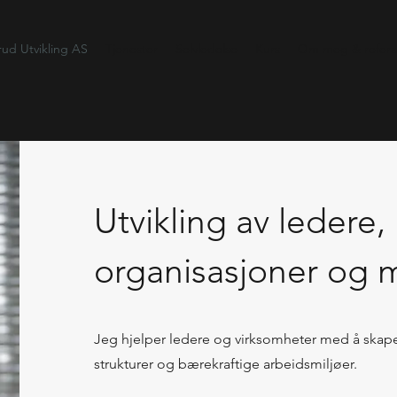
rud Utvikling AS
Tjenester
Selvledelse
Kurs
Om meg & refera
Utvikling av ledere,
organisasjoner og 
Jeg hjelper ledere og virksomheter med å skape
strukturer og bærekraftige arbeidsmiljøer.